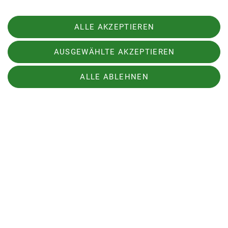
wurde in Form eines Reindl-Essens serviert. Nach
netten Gesprächen und lustigen Anekdoten ging
der erste Tag zu Ende. Der nächste Tag wurde mit
ALLE AKZEPTIEREN
einem umfangreichen Frühstück gestartet. Als
erstes Ziel wurde der Hochstein anvisiert, danach
AUSGEWÄHLTE AKZEPTIEREN
machten wir uns auf, um Richtung Kreuzachklause
zu wandern. Dort angekommen haben wir das
ALLE ABLEHNEN
Tagwerk von Bibern gesehen, die einen kleinen
Stausee errichteten, der einen Teil des Gebietes
unter Wasser setzte. Mit zahlreichen Eindrücken
ging es dann wieder Richtung Heimat.
Text: Michael Heimerl
Bilder: Michael Heimerl, Michael, Hans und
Thomas Raith