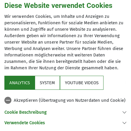
Gruppe nahm den direkten Weg zum
Diese Website verwendet Cookies
Dreiländereck hinauf, die zweite Gruppe ging
Richtung Österreich, um die Zwieselhütten zu
Wir verwenden Cookies, um Inhalte und Anzeigen zu
erreichen. Als nächstes Ziel wurde der
personalisieren, Funktionen für soziale Medien anbieten zu
tschechische Plöckenstein angesteuert, auf
können und Zugriffe auf unsere Website zu analysieren.
Außerdem geben wir Informationen zu Ihrer Verwendung
diesen Weg geht man größtenteils auf der
unserer Website an unsere Partner für soziale Medien,
Landesgrenze zwischen Österreich und
Werbung und Analysen weiter. Unsere Partner führen diese
Tschechien. Nach dessen Erklimmung ging es
Informationen möglicherweise mit weiteren Daten
weiter Richtung Dreiländereck. An solchen
zusammen, die Sie ihnen bereitgestellt haben oder die sie
Punkten wird einem die Bedeutung eines freien
im Rahmen Ihrer Nutzung der Dienste gesammelt haben.
Europas nochmals eindrucksvoll bewusst. Auf dem
Hochkammweg ging es jetzt Richtung des
ANALYTICS
SYSTEM
YOUTUBE VIDEOS
bayerischen Plöckensteins und anschließend zum
Berggasthof Dreisessel. Zwischenzeitlich hat die
Akzeptieren (Übertragung von Nutzerdaten und Cookie)
zweite Gruppe nach dem Dreiländereck noch
einen Abstecher Richtung Plöckensteinsee
Cookie Beschreibung
gemacht, dabei wurde das Adalbert-Stifter-
Verwendete Cookies
Denkmal besucht. Das gemeinsame Abendessen