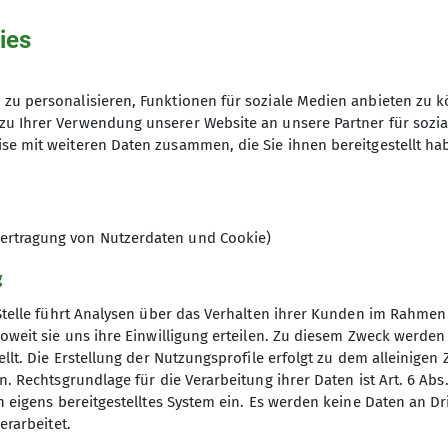
Sonnenschein in Lam am Wanderparkplatz in der Nähe 
ezwingen. Zuerst marschierten wir auf dem Wanderweg
ies
ten „Steinmännchen“, fanden „Stockschwammerl“ und 
lweise steil höher führt. Timi kämpfte sich mit seinen
zu personalisieren, Funktionen für soziale Medien anbieten zu k
cht auf den noch immer schneebedeckten König des B
zu Ihrer Verwendung unserer Website an unsere Partner für sozi
 1,3 km“ machten wir Brotzeit, bevor wir in einen un
se mit weiteren Daten zusammen, die Sie ihnen bereitgestellt ha
den Einstieg in den Südgrat. Die Kinder waren begeiste
e größeren Kinder fungierten als Fährtensucher, die E
wieder findet man verblasste, blaue Punkte, denen ma
 der Ausblick auf das Arbergebiet im Rücken ist atem
ertragung von Nutzerdaten und Cookie)
Kletterei, teilweise etwas ausgesetzt, den I. Schwieri
g
s Kleinen Ossers (1266 m), der auch das Matterhorn d
 gegenüberliegenden Großen Osser geschlossen, so das
Stelle führt Analysen über das Verhalten ihrer Kunden im Rahmen
se stiegen wir dann ab. Hier fanden sich noch einige
oweit sie uns ihre Einwilligung erteilen. Zu diesem Zweck werde
llt. Die Erstellung der Nutzungsprofile erfolgt zu dem alleinigen 
wachsenen und Kindern, wo die Erwachsenen definitiv
. Rechtsgrundlage für die Verarbeitung ihrer Daten ist Art. 6 Abs. 
 ein leckeres Eis in Lam.
n eigens bereitgestelltes System ein. Es werden keine Daten an D
erarbeitet.
ern über die Osserwampe auf den Kleinen Osser. Wir 