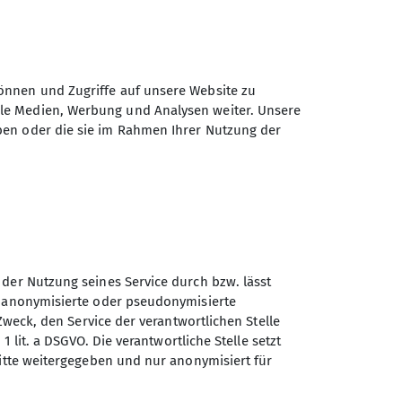
des Café Sahnebergs bei Berghäusl mit
 La2 durch den herrlich duftenden
kraxelten über umgefallene Bäume. Der
 5 Jahren tapfer in Richtung Kleiner Osser.
önnen und Zugriffe auf unsere Website zu
ayerischen Waldes, den Arber und in den
ale Medien, Werbung und Analysen weiter. Unsere
beschilderten Karrenweg nach links
ben oder die sie im Rahmen Ihrer Nutzung der
rt. Jetzt hieß es kraxeln und die perfekte
rwachsenen kletterten in der Mitte und
n am besten so gut wie möglich folgt.
beraubend. Wir kraxelten über kippende
gkeitsgrad. Nach gut 600 Höhenmetern
es Bayerischen Waldes genannt wird.
s wir unsere restliche Brotzeit auf dem
 der Nutzung seines Service durch bzw. lässt
 Schneereste und ganz klar gab es dann
n anonymisierte oder pseudonymisierte
Zweck, den Service der verantwortlichen Stelle
 den Kürzeren zogen. Nach der
1 lit. a DSGVO. Die verantwortliche Stelle setzt
ritte weitergegeben und nur anonymisiert für
hatten sehr viel Spaß zusammen. Die