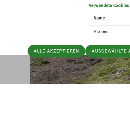
Familientouren des DAV Straubing sind imm
Verwendete Cookies
Autor: Markus Winklmeier
Name
Matomo
ALLE AKZEPTIEREN
AUSGEWÄHLTE 