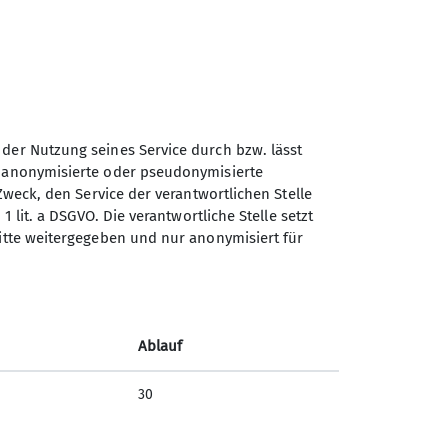
dort die gekonnt in die Scharte gebauten
nn wieder zum Liftparkplatz an der
telschwere Bergtour, die sich durch den
gsreich gestaltet. Das herrliche
 der Nutzung seines Service durch bzw. lässt
rei traten am Abend zwar müde aber doch
n anonymisierte oder pseudonymisierte
oder anderen Teilnehmers während der
Zweck, den Service der verantwortlichen Stelle
1 lit. a DSGVO. Die verantwortliche Stelle setzt
ritte weitergegeben und nur anonymisiert für
Ablauf
30