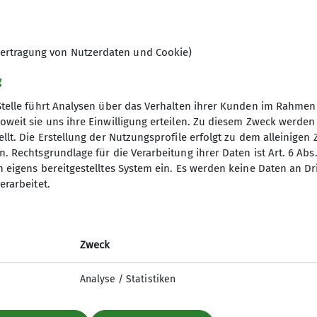
ng es dann wieder bergauf zum Tschager Joch und von 
unter, von wo uns der gut ausgebaute Schotterweg da
ertragung von Nutzerdaten und Cookie)
ltigenden 1000 Höhenmetern eine eher leichte bis mit
g
eit A/B und Kletterstellen bis UIAA II sehr abwechslun
Stelle führt Analysen über das Verhalten ihrer Kunden im Rahmen
dschaft der Dolomiten zusätzlich genießen und wir d
oweit sie uns ihre Einwilligung erteilen. Zu diesem Zweck werde
e an. Das Auskurieren eines Muskelkaters des einen 
llt. Die Erstellung der Nutzungsprofile erfolgt zu dem alleinigen 
hichte.
. Rechtsgrundlage für die Verarbeitung ihrer Daten ist Art. 6 Abs. 
n eigens bereitgestelltes System ein. Es werden keine Daten an D
erarbeitet.
Zweck
Analyse / Statistiken