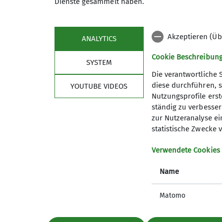
Dienste gesammelt haben.
den leckeren Tiroler Spätzle mit Speck gi
Holztreppen in Richtung Kölner Hütte hin
Frommeralm leitete.
Akzeptieren (Üb
ANALYTICS
Die Rosengartenrunde ist mit den zu bewä
Cookie Beschreibun
SYSTEM
Santnerpassklettersteig mit der Schwierigk
Die verantwortliche 
Sommerwetter ließ uns die grandiose Lan
diese durchführen, s
YOUTUBE VIDEOS
dankbar und zufrieden die lange Heimreis
Nutzungsprofile erste
nächsten Tage ist wieder eine andere Gesc
ständig zu verbessern
zur Nutzeranalyse ei
Albert Amberger
statistische Zwecke v
Verwendete Cookies
Name
Matomo