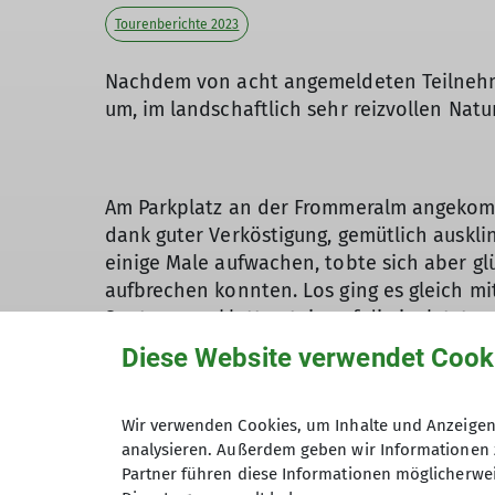
Tourenberichte 2023
Nachdem von acht angemeldeten Teilnehmern
um, im landschaftlich sehr reizvollen Na
Am Parkplatz an der Frommeralm angekomm
dank guter Verköstigung, gemütlich auskl
einige Male aufwachen, tobte sich aber g
aufbrechen konnten. Los ging es gleich m
Santnerpassklettersteig auf die im letzten
Aussicht in das Eggental und auf die Seise
Diese Website verwendet Cook
Alm mit dem Wahrzeichen von Südtirol, de
gings hinunter über das “Gartl” genannte S
Wir verwenden Cookies, um Inhalte und Anzeigen 
regionalen und überregionalen Klettersze
analysieren. Außerdem geben wir Informationen 
im mittleren Schwierigkeitsgrat der gesam
Partner führen diese Informationen möglicherwei
mussten wir uns vom Anblick der Kletterer