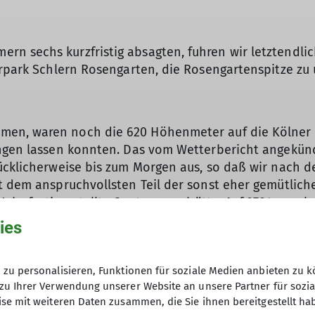
 sechs kurzfristig absagten, fuhren wir letztendlich 
turpark Schlern Rosengarten, die Rosengartenspitze z
en, waren noch die 620 Höhenmeter auf die Kölner H
ingen lassen konnten. Das vom Wetterbericht angekünd
lücklicherweise bis zum Morgen aus, so daß wir nach 
it dem anspruchvollsten Teil der sonst eher gemütli
 Jahr fertiggestellte Santnerpasshütte. Auf 2734 m gel
r
ies
m Schlern, aufwarten. Nachdem hier die Klettersteig
chuttkar zur Gartlhütte. Die Hütte liegt am Fuße der V
zu personalisieren, Funktionen für soziale Medien anbieten zu k
ne. Einige der Routen dieser insgesamt sechs Türme 
zu Ihrer Verwendung unserer Website an unsere Partner für sozi
ten Alpen. Da wir aber zum Essen auf der 375 m tieferl
se mit weiteren Daten zusammen, die Sie ihnen bereitgestellt ha
, die sich gerade auf der Delagokannte austobten, lo