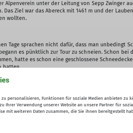
er Alpenverein unter der Leitung von Sepp Zwinger a
n. Das Ziel war das Abereck mit 1461 m und der Lauben
en wollten.
nen Tage sprachen nicht dafür, dass man unbedingt 
begann es pünktlich zur Tour zu schneien. Schon bei 
ommen, hatte es schon eine geschlossene Schneedecke 
 hatten.
n wir zunächst ohne Schneeschuhe auf der Forststraße
ies
n LVS Check durch. Auch für Schneeschuhgeher sind La
f zur Laubensteinalm. Zunächst wollten wir aber das 
zu personalisieren, Funktionen für soziale Medien anbieten zu k
ne Gipfelkreuz. Leider war es durch den Hochnebel un
zu Ihrer Verwendung unserer Website an unsere Partner für sozi
inzwischen auf 30 bis 40 cm Höhe angewachsen.
se mit weiteren Daten zusammen, die Sie ihnen bereitgestellt ha
 und stiegen hinab zur Laubensteinalm. Bei dieser gin
 aber immerhin ein Gipfelkreuz aufwies. Auch hier war 