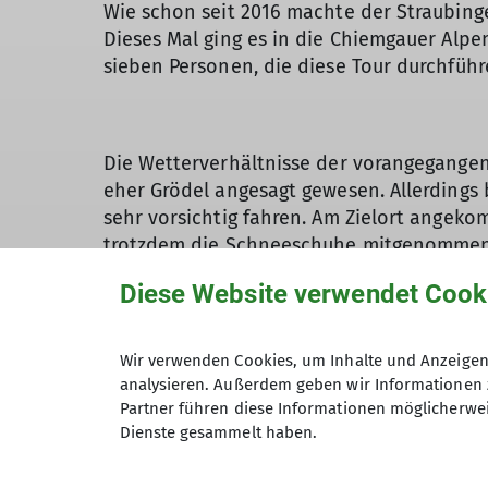
Wie schon seit 2016 machte der Straubing
Dieses Mal ging es in die Chiemgauer Alpe
sieben Personen, die diese Tour durchführ
Die Wetterverhältnisse der vorangegange
eher Grödel angesagt gewesen. Allerdings 
sehr vorsichtig fahren. Am Zielort angek
trotzdem die Schneeschuhe mitgenommen
Bis zur Ansiedlung Zellboden marschierte
Diese Website verwendet Cook
betraten, führten wir den obligatorische
Über das Laubensteingatterl ging es hinau
Wir verwenden Cookies, um Inhalte und Anzeigen 
eigentlich nur eine baumlose Erhebung oh
analysieren. Außerdem geben wir Informationen 
versprochenen Aussicht. Der Schnee war 
Partner führen diese Informationen möglicherwei
Dienste gesammelt haben.
Lange hielten wir uns hier also nicht auf
Laubensteingipfel, der zwar niedriger war,