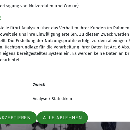
 wieder zurück zu den Almhütten. Hier suchten wir u
ertragung von Nutzerdaten und Cookie)
n. Auf dem gleichen Weg den wir gekommen waren, mac
g
n der frischen Luft und hatten auch genügend Schnee
Stelle führt Analysen über das Verhalten ihrer Kunden im Rahmen
 die Teilnehmer mit der Tour zufrieden, obwohl es b
oweit sie uns ihre Einwilligung erteilen. Zu diesem Zweck werde
llt. Die Erstellung der Nutzungsprofile erfolgt zu dem alleinigen 
. Rechtsgrundlage für die Verarbeitung ihrer Daten ist Art. 6 Abs. 
n eigens bereitgestelltes System ein. Es werden keine Daten an D
erarbeitet.
Zweck
Analyse / Statistiken
AKZEPTIEREN
ALLE ABLEHNEN