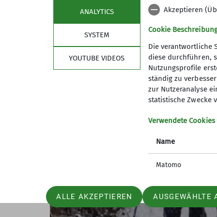
einer dicken Nebelsuppe und kehrten bald
Akzeptieren (Üb
ANALYTICS
unsere mitgebrachte Brotzeit zu verzehre
Cookie Beschreibun
SYSTEM
Insgesamt waren wir über sechs Stunden a
Die verantwortliche 
umsonst dabei hatten. Deshalb waren auch
diese durchführen, s
YOUTUBE VIDEOS
gewesen wäre.
Nutzungsprofile erste
ständig zu verbessern
Sepp Zwinger
zur Nutzeranalyse ei
statistische Zwecke v
Verwendete Cookies
Name
Matomo
ALLE AKZEPTIEREN
AUSGEWÄHLTE 