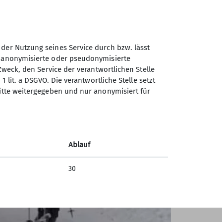
ns einen geschützten Unterschlupf, um
hten wir uns wieder an den Abstieg.
, so dass wir die Schneeschuhe nicht
 der Nutzung seines Service durch bzw. lässt
ei Sonnenschein natürlich noch schöner
n anonymisierte oder pseudonymisierte
Zweck, den Service der verantwortlichen Stelle
1 lit. a DSGVO. Die verantwortliche Stelle setzt
ritte weitergegeben und nur anonymisiert für
Ablauf
30