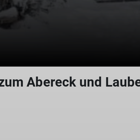
zum Abereck und Laube
© DAV Straubing