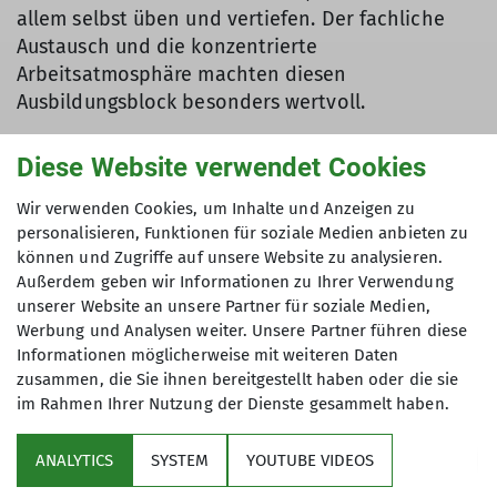
allem selbst üben und vertiefen. Der fachliche
Austausch und die konzentrierte
Arbeitsatmosphäre machten diesen
Ausbildungsblock besonders wertvoll.
Nach dem lehrreichen Vormittag kehrten wir
Diese Website verwendet Cookies
gemeinsam im Gasthaus Woodpecker ein, bevor
es am späten Nachmittag zum Aufstieg zur
Wir verwenden Cookies, um Inhalte und Anzeigen zu
Zwieseler Hütte ging. Die Selbstversorgerhütte
personalisieren, Funktionen für soziale Medien anbieten zu
liegt direkt unterhalb des Arbergipfels auf 1.456
können und Zugriffe auf unsere Website zu analysieren.
Außerdem geben wir Informationen zu Ihrer Verwendung
Metern Höhe und bot die perfekte Kulisse für den
unserer Website an unsere Partner für soziale Medien,
weiteren Verlauf des Wochenendes.
Werbung und Analysen weiter. Unsere Partner führen diese
Informationen möglicherweise mit weiteren Daten
Am Abend hielt Dr. Silke Förch einen äußerst
zusammen, die Sie ihnen bereitgestellt haben oder die sie
informativen Vortrag über bergrelevante Unfall-
im Rahmen Ihrer Nutzung der Dienste gesammelt haben.
und Verletzungsszenarien, mit besonderem Fokus
auf Winter- und Kälteeinwirkungen. Ihre
ANALYTICS
SYSTEM
YOUTUBE VIDEOS
medizinische Expertise und praxisnahen Beispiele