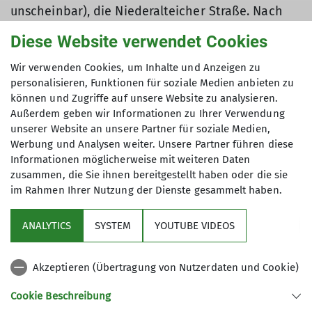
unscheinbar), die Niederalteicher Straße. Nach
ca. 300m liegt links die Hauptschule und die
Diese Website verwendet Cookies
Turnhalle, davor parken.
Wir verwenden Cookies, um Inhalte und Anzeigen zu
Der Eingang zur Kletterhalle befindet sich im
personalisieren, Funktionen für soziale Medien anbieten zu
rechten Teil und ist beschildert.
können und Zugriffe auf unsere Website zu analysieren.
Außerdem geben wir Informationen zu Ihrer Verwendung
unserer Website an unsere Partner für soziale Medien,
Werbung und Analysen weiter. Unsere Partner führen diese
Informationen möglicherweise mit weiteren Daten
zusammen, die Sie ihnen bereitgestellt haben oder die sie
im Rahmen Ihrer Nutzung der Dienste gesammelt haben.
Sektion
ANALYTICS
SYSTEM
YOUTUBE VIDEOS
Service
Akzeptieren (Übertragung von Nutzerdaten und Cookie)
Links
Cookie Beschreibung