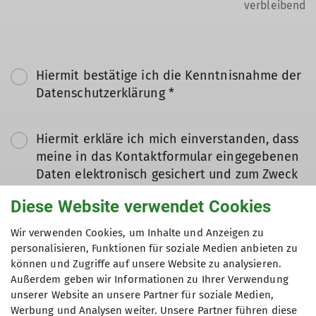
verbleibend
Hiermit bestätige ich die Kenntnisnahme der
Datenschutzerklärung *
Hiermit erkläre ich mich einverstanden, dass
meine in das Kontaktformular eingegebenen
Daten elektronisch gesichert und zum Zweck
der Kontaktaufnahme verarbeitet und
Diese Website verwendet Cookies
genutzt werden. Mir ist bekannt, dass ich
meine Einwilligung jederzeit wiederrufen
Wir verwenden Cookies, um Inhalte und Anzeigen zu
kann. *
personalisieren, Funktionen für soziale Medien anbieten zu
können und Zugriffe auf unsere Website zu analysieren.
Außerdem geben wir Informationen zu Ihrer Verwendung
Mit (*) markierte Felder
unserer Website an unsere Partner für soziale Medien,
Absenden
sind Pflichtfelder
Werbung und Analysen weiter. Unsere Partner führen diese