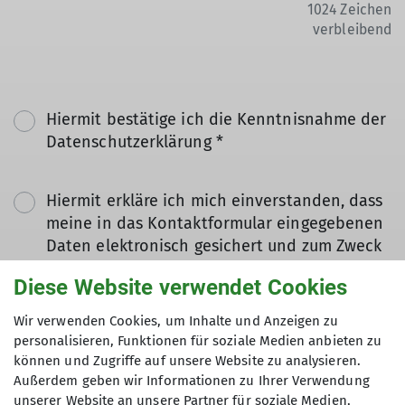
1024
Zeichen
verbleibend
Hiermit bestätige ich die Kenntnisnahme der
Datenschutzerklärung *
Hiermit erkläre ich mich einverstanden, dass
meine in das Kontaktformular eingegebenen
Daten elektronisch gesichert und zum Zweck
der Kontaktaufnahme verarbeitet und
Diese Website verwendet Cookies
genutzt werden. Mir ist bekannt, dass ich
meine Einwilligung jederzeit wiederrufen
Wir verwenden Cookies, um Inhalte und Anzeigen zu
kann. *
personalisieren, Funktionen für soziale Medien anbieten zu
können und Zugriffe auf unsere Website zu analysieren.
Außerdem geben wir Informationen zu Ihrer Verwendung
Mit (*) markierte Felder
unserer Website an unsere Partner für soziale Medien,
Absenden