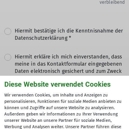
verbleibend
Hiermit bestätige ich die Kenntnisnahme der
Datenschutzerklärung *
Hiermit erkläre ich mich einverstanden, dass
meine in das Kontaktformular eingegebenen
Daten elektronisch gesichert und zum Zweck
der Kontaktaufnahme verarbeitet und
Diese Website verwendet Cookies
genutzt werden. Mir ist bekannt, dass ich
meine Einwilligung jederzeit wiederrufen
Wir verwenden Cookies, um Inhalte und Anzeigen zu
kann. *
personalisieren, Funktionen für soziale Medien anbieten zu
können und Zugriffe auf unsere Website zu analysieren.
Außerdem geben wir Informationen zu Ihrer Verwendung
Mit (*) markierte Felder
unserer Website an unsere Partner für soziale Medien,
Absenden
sind Pflichtfelder
Werbung und Analysen weiter. Unsere Partner führen diese