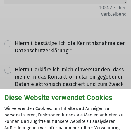
1024
Zeichen
verbleibend
Hiermit bestätige ich die Kenntnisnahme der
Datenschutzerklärung *
Hiermit erkläre ich mich einverstanden, dass
meine in das Kontaktformular eingegebenen
Daten elektronisch gesichert und zum Zweck
der Kontaktaufnahme verarbeitet und
Diese Website verwendet Cookies
genutzt werden. Mir ist bekannt, dass ich
meine Einwilligung jederzeit wiederrufen
Wir verwenden Cookies, um Inhalte und Anzeigen zu
kann. *
personalisieren, Funktionen für soziale Medien anbieten zu
können und Zugriffe auf unsere Website zu analysieren.
Außerdem geben wir Informationen zu Ihrer Verwendung
Mit (*) markierte Felder