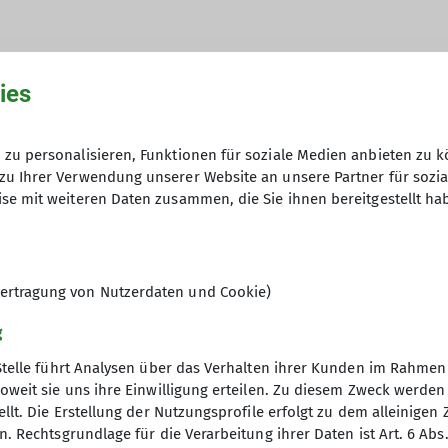
ies
hme der Datenschutzerklärung *
zu personalisieren, Funktionen für soziale Medien anbieten zu k
zu Ihrer Verwendung unserer Website an unsere Partner für sozi
en, dass meine in das Kontaktformular eingegebenen 
se mit weiteren Daten zusammen, die Sie ihnen bereitgestellt ha
t und genutzt werden. Mir ist bekannt, dass ich meine
ertragung von Nutzerdaten und Cookie)
g
Stelle führt Analysen über das Verhalten ihrer Kunden im Rahmen
oweit sie uns ihre Einwilligung erteilen. Zu diesem Zweck werde
llt. Die Erstellung der Nutzungsprofile erfolgt zu dem alleinigen 
. Rechtsgrundlage für die Verarbeitung ihrer Daten ist Art. 6 Abs. 