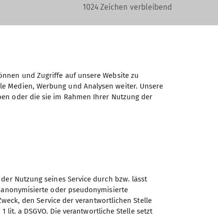
1024
Zeichen verbleibend
önnen und Zugriffe auf unsere Website zu
ale Medien, Werbung und Analysen weiter. Unsere
Daten elektronisch gesichert und zum
ben oder die sie im Rahmen Ihrer Nutzung der
 Einwilligung jederzeit wiederrufen kann.
Absenden
 der Nutzung seines Service durch bzw. lässt
n anonymisierte oder pseudonymisierte
Zweck, den Service der verantwortlichen Stelle
Sektion Straubing des
1 lit. a DSGVO. Die verantwortliche Stelle setzt