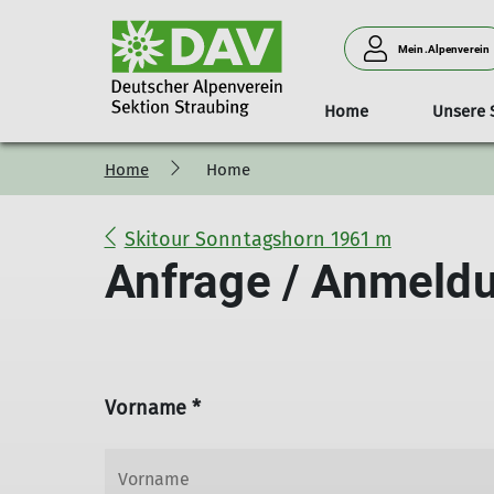
Mein.Alpenverein
Home
Unsere 
Home
Home
Geschäftsstelle
Das Haus
Aktuelles/Kurse
Tourentipps
Kurse
Sektionsführung und Toure
Klimaschutz
Zugangswege u
Öffnun
Skitour Sonntagshorn 1961 m
Anfrage / Anmeldu
Vorname *