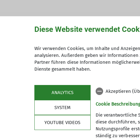
Diese Website verwendet Cook
Hiermit bestätige ich die Kenntnisna
Wir verwenden Cookies, um Inhalte und Anzeigen 
analysieren. Außerdem geben wir Informationen 
Hiermit erkläre ich mich einverstand
Partner führen diese Informationen möglicherwei
Zweck der Kontaktaufnahme verarbeite
Dienste gesammelt haben.
*
Mit (*) markierte Felder sind Pflichtfelder
Akzeptieren (Üb
ANALYTICS
Cookie Beschreibun
SYSTEM
Die verantwortliche 
diese durchführen, s
YOUTUBE VIDEOS
Nutzungsprofile erste
ständig zu verbessern