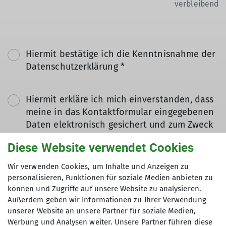
verbleibend
Hiermit bestätige ich die Kenntnisnahme der
Datenschutzerklärung *
Hiermit erkläre ich mich einverstanden, dass
meine in das Kontaktformular eingegebenen
Daten elektronisch gesichert und zum Zweck
der Kontaktaufnahme verarbeitet und
Diese Website verwendet Cookies
genutzt werden. Mir ist bekannt, dass ich
meine Einwilligung jederzeit wiederrufen
Wir verwenden Cookies, um Inhalte und Anzeigen zu
kann. *
personalisieren, Funktionen für soziale Medien anbieten zu
können und Zugriffe auf unsere Website zu analysieren.
Außerdem geben wir Informationen zu Ihrer Verwendung
Mit (*) markierte Felder
unserer Website an unsere Partner für soziale Medien,
Absenden
sind Pflichtfelder
Werbung und Analysen weiter. Unsere Partner führen diese