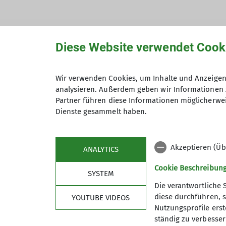
Diese Website verwendet Cook
Hiermit bestätige ich die Kenntnisna
Wir verwenden Cookies, um Inhalte und Anzeigen 
analysieren. Außerdem geben wir Informationen 
Hiermit erkläre ich mich einverstand
Partner führen diese Informationen möglicherwei
Zweck der Kontaktaufnahme verarbeite
Dienste gesammelt haben.
*
Mit (*) markierte Felder sind Pflichtfelder
Akzeptieren (Üb
ANALYTICS
Cookie Beschreibun
SYSTEM
Die verantwortliche 
diese durchführen, s
YOUTUBE VIDEOS
Nutzungsprofile erste
ständig zu verbessern