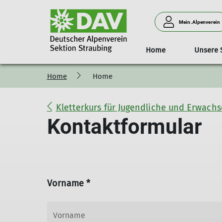
Mein.Alpenverein
Home
Unsere 
Home
Home
Geschäftsstelle
Das Haus
Aktuelles/Kurse
Tourentipps
Kurse
Sektionsführung und Toure
Klimaschutz
Zugangswege u
Öffnun
Kletterkurs für Jugendliche und Erwach
Kontaktformular
Vorname *