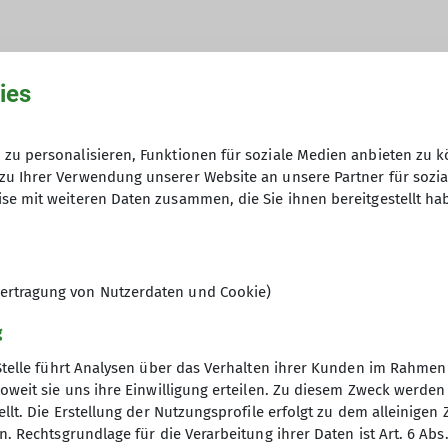
ies
hme der Datenschutzerklärung *
zu personalisieren, Funktionen für soziale Medien anbieten zu k
zu Ihrer Verwendung unserer Website an unsere Partner für sozi
en, dass meine in das Kontaktformular eingegebenen 
se mit weiteren Daten zusammen, die Sie ihnen bereitgestellt ha
t und genutzt werden. Mir ist bekannt, dass ich meine
ertragung von Nutzerdaten und Cookie)
g
Stelle führt Analysen über das Verhalten ihrer Kunden im Rahmen
oweit sie uns ihre Einwilligung erteilen. Zu diesem Zweck werde
llt. Die Erstellung der Nutzungsprofile erfolgt zu dem alleinigen 
. Rechtsgrundlage für die Verarbeitung ihrer Daten ist Art. 6 Abs. 