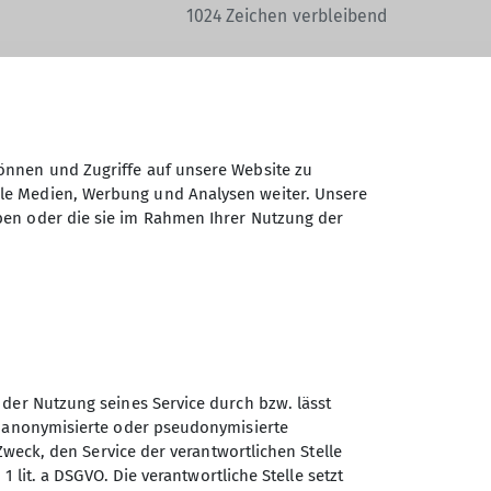
1024
Zeichen verbleibend
önnen und Zugriffe auf unsere Website zu
ale Medien, Werbung und Analysen weiter. Unsere
Daten elektronisch gesichert und zum
ben oder die sie im Rahmen Ihrer Nutzung der
 Einwilligung jederzeit wiederrufen kann.
Absenden
 der Nutzung seines Service durch bzw. lässt
n anonymisierte oder pseudonymisierte
Zweck, den Service der verantwortlichen Stelle
Sektion Straubing des
1 lit. a DSGVO. Die verantwortliche Stelle setzt