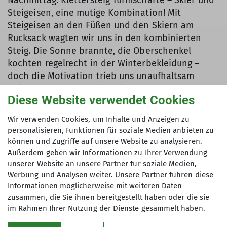
Steigeisen, eine mutige Kombination! Mit
Steigeisen an den Füßen und den Skiern am
Rucksack wagten wir uns in den kombinierten
Steig. Die Sonne brannte, die Oberschenkel
kochten regelrecht in der Winterbekleidung –
doch die Motivation trieb uns unaufhaltsam
weiter nach unten. Stück für Stück, Griff für Griff,
Diese Website verwendet Cookies
bis wir endlich den Ausstieg erreichten. Wir waren
alle sehr glücklich und stolz, als wir unten heil
Wir verwenden Cookies, um Inhalte und Anzeigen zu
angekommen sind. Zurück auf der Hütte ließen
personalisieren, Funktionen für soziale Medien anbieten zu
wir den Tag ausklingen. Die Gesichter glühten –
können und Zugriffe auf unsere Website zu analysieren.
teils von der Märzsonne, teils vom Stolz auf das
Außerdem geben wir Informationen zu Ihrer Verwendung
Erreichte. Ein perfekter Tourentag geht zu Ende.
unserer Website an unsere Partner für soziale Medien,
Werbung und Analysen weiter. Unsere Partner führen diese
Tag 3: Von der Vertikalen ins ewige Eis
Informationen möglicherweise mit weiteren Daten
Der dritte Tag begann wieder direkt vor der Hütte
zusammen, die Sie ihnen bereitgestellt haben oder die sie
im Rahmen Ihrer Nutzung der Dienste gesammelt haben.
– diesmal mit einem besonderen Highlight:
Eisklettern. Nach einem rund 20‑minütigen