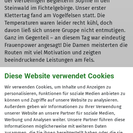
der vierbeinigen Begleiterin Sophie in den
Steinwald im Fichtelgebirge. Unser erster
Klettertag fand am Vogelfelsen statt. Die
Temperaturen waren leider recht kühl, doch
davon ließ sich unsere Gruppe nicht entmutigen.
Ganz im Gegenteil – an diesem Tag war eindeutig
Frauenpower angesagt! Die Damen meisterten die
Routen mit viel Motivation und zeigten
beeindruckende Leistungen am Fels.
Diese Website verwendet Cookies
Am Abend wurden wir mit leckerer
Wir verwenden Cookies, um Inhalte und Anzeigen zu
Hausmannskost in Buffetform belohnt. Den Tag
personalisieren, Funktionen für soziale Medien anbieten zu
können und Zugriffe auf unsere Website zu analysieren.
ließen wir anschließend bei einer lustigen
Außerdem geben wir Informationen zu Ihrer Verwendung
Billardrunde ausklingen, bei der der Spaß trotz
unserer Website an unsere Partner für soziale Medien,
unserer begrenzten Fähigkeiten eindeutig im
Werbung und Analysen weiter. Unsere Partner führen diese
Vordergrund stand.
Informationen möglicherweise mit weiteren Daten
zusammen, die Sie ihnen bereitgestellt haben oder die sie