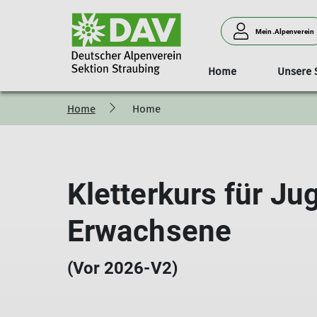
Mein.Alpenverein
Home
Unsere 
Home
Home
Geschäftsstelle
Das Haus
Aktuelles/Kurse
Tourentipps
Kurse
Sektionsführung und Toure
Klimaschutz
Zugangswege u
Öffnun
Kletterkurs für Ju
Erwachsene
(Vor 2026-V2)