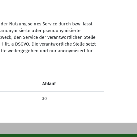
 der Nutzung seines Service durch bzw. lässt
n anonymisierte oder pseudonymisierte
Zweck, den Service der verantwortlichen Stelle
Sektion Straubing des
1 lit. a DSGVO. Die verantwortliche Stelle setzt
Deutschen Alpenvereins e.V.
ritte weitergegeben und nur anonymisiert für
Fraunhoferstr. 18
94315 Straubing
Telefon +49942180965
Ablauf
Kontakt
30