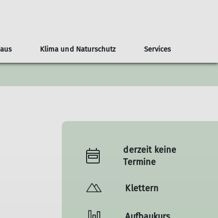
Haus
Klima und Naturschutz
Services
teilungsblatt
ndergeburtstage
nline-Reservierung
Naturschutz
Veranstaltungen
Tourenberichte
Nützliche Links
Anfahrt
Bilder
Kontakt
derzeit keine
Termine
Klettern
Aufbaukurs