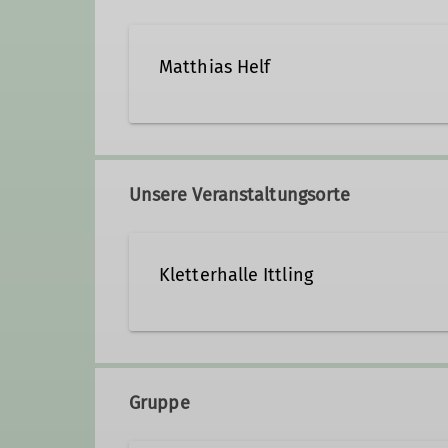
Matthias Helf
matthias.helf@dav-sr.de
Unsere Veranstaltungsorte
Qualifikationen
Kletterhalle Ittling
Trainer*in C Sportklettern Leistungsspo
Niederalteicher Str. 13
94315 Straubing
Gruppe