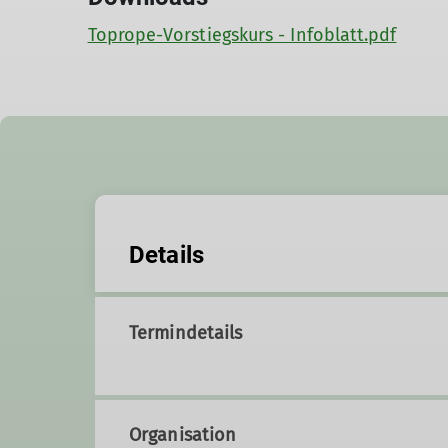
Toprope-Vorstiegskurs - Infoblatt.pdf
Details
Termindetails
Organisation