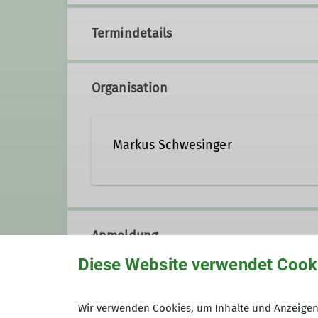
Termindetails
Organisation
Markus Schwesinger
markus.schwesinger@dav-sr
Anmeldung
Qualifikationen
Diese Website verwendet Cook
Anmeldung bis
Trainer*in B Hochtouren
Wir verwenden Cookies, um Inhalte und Anzeigen 