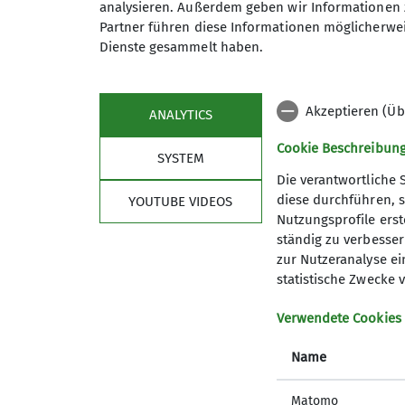
analysieren. Außerdem geben wir Informationen 
Partner führen diese Informationen möglicherwei
Preis
Dienste gesammelt haben.
Akzeptieren (Üb
ANALYTICS
Cookie Beschreibun
SYSTEM
Die verantwortliche 
diese durchführen, s
YOUTUBE VIDEOS
Nutzungsprofile erste
ständig zu verbessern
Sektion
Serv
zur Nutzeranalyse ei
statistische Zwecke v
Geschäftsstelle
Tourenbe
Verwendete Cookies
Mitglied werden
Mitteilun
Alpiner Sicherheitsservice ASS
Aktuelle
Name
Archiv
Matomo