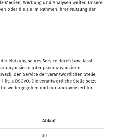
ale Medien, Werbung und Analysen weiter. Unsere
ben oder die sie im Rahmen Ihrer Nutzung der
 der Nutzung seines Service durch bzw. lässt
n anonymisierte oder pseudonymisierte
Zweck, den Service der verantwortlichen Stelle
Sektion Straubing des
1 lit. a DSGVO. Die verantwortliche Stelle setzt
Deutschen Alpenvereins e.V.
ritte weitergegeben und nur anonymisiert für
Fraunhoferstr. 18
94315 Straubing
Telefon +49942180965
Ablauf
Kontakt
30