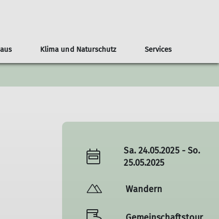
Haus
Klima und Naturschutz
Services
teilungsblatt
ndergeburtstage
nline-Reservierung
Naturschutz
Veranstaltungen
Tourenberichte
Nützliche Links
Anfahrt
Bilder
Kontakt
Sa. 24.05.2025 - So.
25.05.2025
Wandern
Gemeinschaftstour