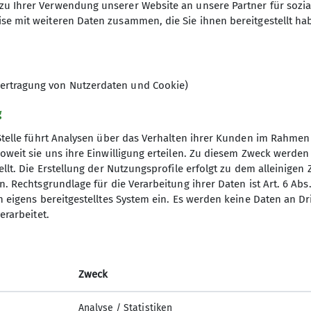
zu Ihrer Verwendung unserer Website an unsere Partner für sozi
Hochtourenreferent
se mit weiteren Daten zusammen, die Sie ihnen bereitgestellt ha
ohne Gebühr
ertragung von Nutzerdaten und Cookie)
g
Stelle führt Analysen über das Verhalten ihrer Kunden im Rahmen
oweit sie uns ihre Einwilligung erteilen. Zu diesem Zweck werde
llt. Die Erstellung der Nutzungsprofile erfolgt zu dem alleinigen 
. Rechtsgrundlage für die Verarbeitung ihrer Daten ist Art. 6 Abs. 
ice
Links
n eigens bereitgestelltes System ein. Es werden keine Daten an D
erarbeitet.
richte
Bergwetter Alpen
gsblatt
Bergwetter Bayerischer Wald
s
alpenvereinaktiv.com
Zweck
Der DAV (Bundesverband)
Lawinenlagebericht
Analyse / Statistiken