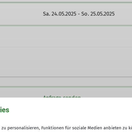
Sa. 24.05.2025 - So. 25.05.2025
.de
Anfrage senden
Ämter
ies
31.03.2025
Touren- und Ausbildungsref
zu personalisieren, Funktionen für soziale Medien anbieten zu k