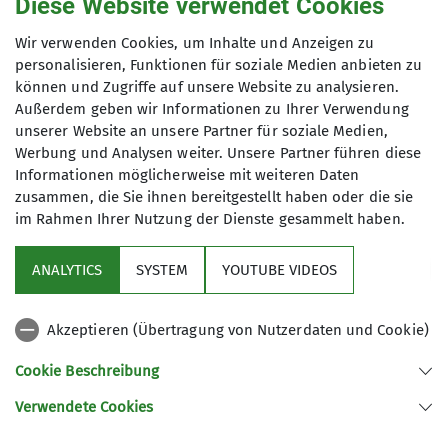
Diese Website verwendet Cookies
gabi.gross@dav-sr.de
Preis
Wir verwenden Cookies, um Inhalte und Anzeigen zu
personalisieren, Funktionen für soziale Medien anbieten zu
können und Zugriffe auf unsere Website zu analysieren.
Qualifikationen
ohne Gebühr
Außerdem geben wir Informationen zu Ihrer Verwendung
unserer Website an unsere Partner für soziale Medien,
Trainer*in C Skibergsteigen
Werbung und Analysen weiter. Unsere Partner führen diese
Informationen möglicherweise mit weiteren Daten
zusammen, die Sie ihnen bereitgestellt haben oder die sie
im Rahmen Ihrer Nutzung der Dienste gesammelt haben.
Sektion
ANALYTICS
SYSTEM
YOUTUBE VIDEOS
Service
Akzeptieren (Übertragung von Nutzerdaten und Cookie)
Links
Cookie Beschreibung
Verwendete Cookies
Sektion Straubing des Deutschen Alpenvereins e.V.