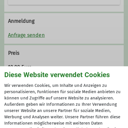
jupp.berglehner@dav-sr.de
Anmeldung
Qualifikationen
Anfrage senden
Trainer*in C Bergsteigen
Preis
10,00 Euro
Ämter
Diese Website verwendet Cookies
Beirat
Maximale Teilnehmeranzahl
Wir verwenden Cookies, um Inhalte und Anzeigen zu
personalisieren, Funktionen für soziale Medien anbieten zu
können und Zugriffe auf unsere Website zu analysieren.
7
Außerdem geben wir Informationen zu Ihrer Verwendung
unserer Website an unsere Partner für soziale Medien,
Werbung und Analysen weiter. Unsere Partner führen diese
Informationen möglicherweise mit weiteren Daten