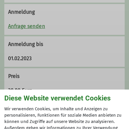
alfred.blohberger@dav-sr.de
Anmeldung
Qualifikationen
Anfrage senden
Wanderleiter*in
Anmeldung bis
01.02.2023
Ämter
Beirat
Preis
30,00 Euro
Diese Website verwendet Cookies
Maximale Teilnehmeranzahl
Wir verwenden Cookies, um Inhalte und Anzeigen zu
personalisieren, Funktionen für soziale Medien anbieten zu
können und Zugriffe auf unsere Website zu analysieren.
7
Außerdem geben wir Informationen zu Ihrer Verwendung