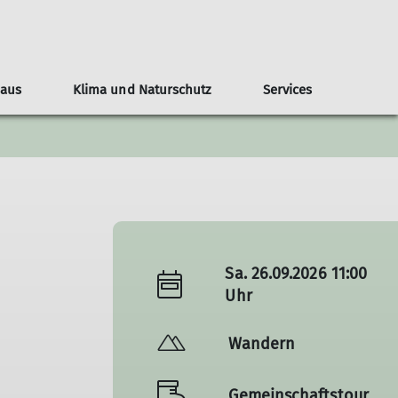
Haus
Klima und Naturschutz
Services
teilungsblatt
ndergeburtstage
nline-Reservierung
Naturschutz
Veranstaltungen
Tourenberichte
Nützliche Links
Anfahrt
Bilder
Kontakt
Sa. 26.09.2026 11:00
Uhr
Wandern
Gemeinschaftstour