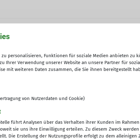
ies
zu personalisieren, Funktionen für soziale Medien anbieten zu k
-straubing.de
zu Ihrer Verwendung unserer Website an unsere Partner für sozi
se mit weiteren Daten zusammen, die Sie ihnen bereitgestellt ha
19.09.2026
Ämter
Beisitzer
Inklusions
ertragung von Nutzerdaten und Cookie)
g
 Indoor
Stelle führt Analysen über das Verhalten ihrer Kunden im Rahmen
oweit sie uns ihre Einwilligung erteilen. Zu diesem Zweck werde
Beeinträchtigung
llt. Die Erstellung der Nutzungsprofile erfolgt zu dem alleinigen 