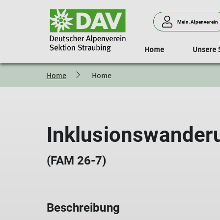
Mein.Alpenverein
Home
Unsere 
Home
Home
Geschäftsstelle
Das Haus
Aktuelles/Kurse
Tourentipps
Kurse
Sektionsführung und Toure
Klimaschutz
Zugangswege u
Öffnun
Inklusionswanderu
(FAM 26-7)
Beschreibung