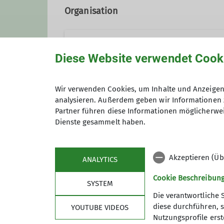
Organisation
Bettina Gruber
Diese Website verwendet Cook
Wir verwenden Cookies, um Inhalte und Anzeigen 
bettina.gruber@alpenverein
analysieren. Außerdem geben wir Informationen 
Partner führen diese Informationen möglicherwei
Anmeldung bis
Dienste gesammelt haben.
Qualifikationen
Kletterbetreuer*in
Akzeptieren (Üb
ANALYTICS
Cookie Beschreibun
Trainer*in C Sportklettern Breitensport
SYSTEM
Die verantwortliche 
diese durchführen, s
YOUTUBE VIDEOS
Trainerin C Klettern mit Menschen mit 
Nutzungsprofile erste