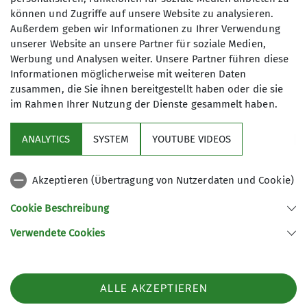
können und Zugriffe auf unsere Website zu analysieren.
20,00 Euro
Kletterbetreuer*in Breitensport
Außerdem geben wir Informationen zu Ihrer Verwendung
unserer Website an unsere Partner für soziale Medien,
Werbung und Analysen weiter. Unsere Partner führen diese
Ämter
Informationen möglicherweise mit weiteren Daten
zusammen, die Sie ihnen bereitgestellt haben oder die sie
im Rahmen Ihrer Nutzung der Dienste gesammelt haben.
Vorsitzender
Sektion
ANALYTICS
SYSTEM
YOUTUBE VIDEOS
Service
Akzeptieren (Übertragung von Nutzerdaten und Cookie)
Links
Cookie Beschreibung
Verwendete Cookies
Sektion Straubing des Deutschen Alpenvereins e.V.
Fraunhoferstr. 18
94315 Straubing
ALLE AKZEPTIEREN
Telefon +49942180965