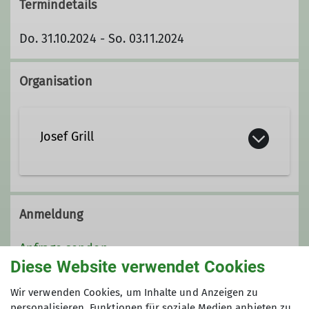
Termindetails
Do. 31.10.2024 - So. 03.11.2024
Organisation
Josef Grill
josef.grill@alpenverein-
straubing.de
Anmeldung
Anfrage senden
Diese Website verwendet Cookies
Qualifikationen
Preis
Wir verwenden Cookies, um Inhalte und Anzeigen zu
Trainer*in B Skihochtour
personalisieren, Funktionen für soziale Medien anbieten zu