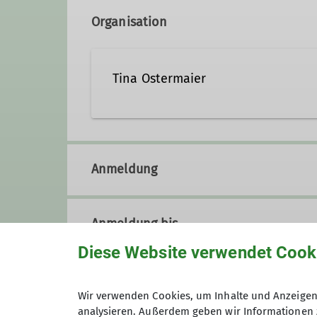
Organisation
Tina Ostermaier
tina.ostermaier@dav-sr.de
Anmeldung
Qualifikationen
Anmeldung bis
Trainer*in C Sportklettern Breitensport
Diese Website verwendet Cook
Trainer*in C Radsport
DOSB-Trai
Preis
Wir verwenden Cookies, um Inhalte und Anzeigen 
analysieren. Außerdem geben wir Informationen 