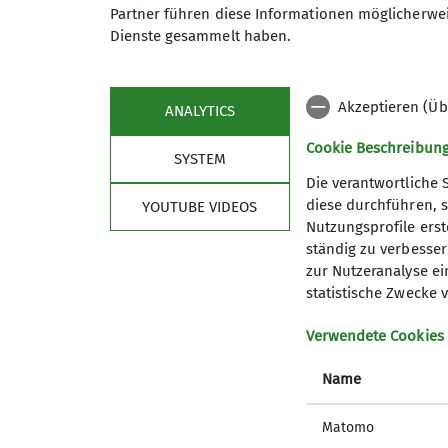
Partner führen diese Informationen möglicherwei
Maximale Teilnehmeranzahl
Dienste gesammelt haben.
Akzeptieren (Üb
ANALYTICS
Cookie Beschreibun
SYSTEM
Die verantwortliche 
diese durchführen, s
YOUTUBE VIDEOS
Nutzungsprofile erste
ständig zu verbessern
Sektion
Serv
zur Nutzeranalyse ei
statistische Zwecke v
Geschäftsstelle
Tourenbe
Verwendete Cookies
Mitglied werden
Mitteilun
Alpiner Sicherheitsservice ASS
Aktuelle
Name
Archiv
Matomo