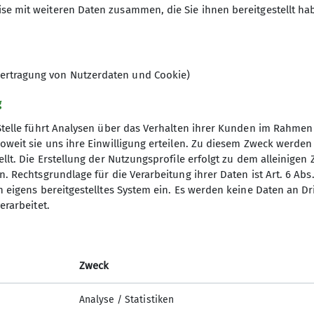
se mit weiteren Daten zusammen, die Sie ihnen bereitgestellt ha
10
ertragung von Nutzerdaten und Cookie)
g
Stelle führt Analysen über das Verhalten ihrer Kunden im Rahmen
oweit sie uns ihre Einwilligung erteilen. Zu diesem Zweck werde
llt. Die Erstellung der Nutzungsprofile erfolgt zu dem alleinigen 
. Rechtsgrundlage für die Verarbeitung ihrer Daten ist Art. 6 Abs. 
ice
Links
n eigens bereitgestelltes System ein. Es werden keine Daten an D
erarbeitet.
richte
Bergwetter Alpen
gsblatt
Bergwetter Bayerischer Wald
s
alpenvereinaktiv.com
Zweck
Der DAV (Bundesverband)
Lawinenlagebericht
Analyse / Statistiken