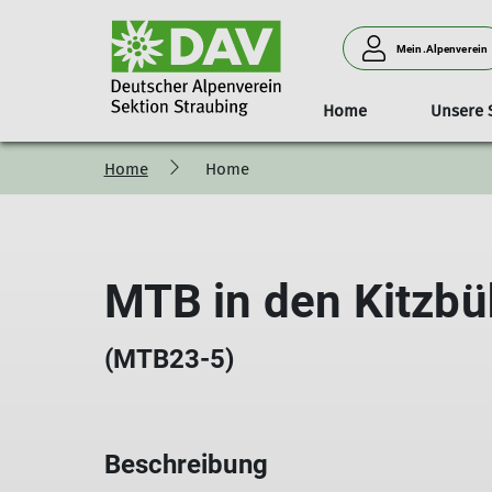
Mein.Alpenverein
Home
Unsere 
Home
Home
Geschäftsstelle
Das Haus
Aktuelles/Kurse
Tourentipps
Kurse
Sektionsführung und Toure
Klimaschutz
Zugangswege u
Öffnun
MTB in den Kitzbü
(MTB23-5)
Beschreibung