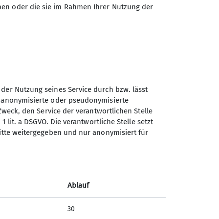
ben oder die sie im Rahmen Ihrer Nutzung der
 der Nutzung seines Service durch bzw. lässt
n anonymisierte oder pseudonymisierte
Zweck, den Service der verantwortlichen Stelle
Sektion Straubing des
1 lit. a DSGVO. Die verantwortliche Stelle setzt
Deutschen Alpenvereins e.V.
ritte weitergegeben und nur anonymisiert für
Fraunhoferstr. 18
94315 Straubing
Telefon +49942180965
Ablauf
Kontakt
30