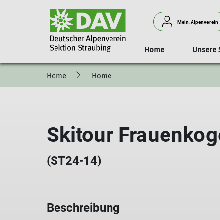
Mein.Alpenverein
Home
Unsere 
Home
Home
Geschäftsstelle
Das Haus
Aktuelles/Kurse
Tourentipps
Kurse
Sektionsführung und Toure
Klimaschutz
Zugangswege u
Öffnun
Skitour Frauenkog
(ST24-14)
Beschreibung