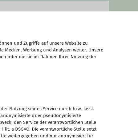
önnen und Zugriffe auf unsere Website zu
ale Medien, Werbung und Analysen weiter. Unsere
ben oder die sie im Rahmen Ihrer Nutzung der
 der Nutzung seines Service durch bzw. lässt
n anonymisierte oder pseudonymisierte
Zweck, den Service der verantwortlichen Stelle
Sektion Straubing des
1 lit. a DSGVO. Die verantwortliche Stelle setzt
Deutschen Alpenvereins e.V.
ritte weitergegeben und nur anonymisiert für