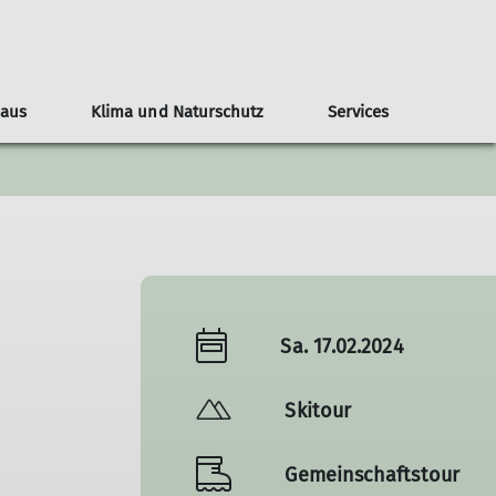
Haus
Klima und Naturschutz
Services
teilungsblatt
ndergeburtstage
nline-Reservierung
Naturschutz
Veranstaltungen
Tourenberichte
Nützliche Links
Anfahrt
Bilder
Kontakt
Sa. 17.02.2024
Skitour
Gemeinschaftstour