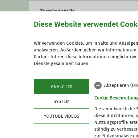
Termindetails
Diese Website verwendet Cook
Preis
Wir verwenden Cookies, um Inhalte und Anzeigen 
analysieren. Außerdem geben wir Informationen 
Partner führen diese Informationen möglicherwei
Maximale Teilnehmeranzahl
Dienste gesammelt haben.
Akzeptieren (Üb
ANALYTICS
Cookie Beschreibun
SYSTEM
Die verantwortliche 
diese durchführen, s
YOUTUBE VIDEOS
Nutzungsprofile erste
ständig zu verbessern
Sektion
Serv
zur Nutzeranalyse ei