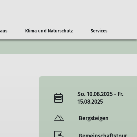
Haus
Klima und Naturschutz
Services
teilungsblatt
ndergeburtstage
nline-Reservierung
Naturschutz
Veranstaltungen
Tourenberichte
Nützliche Links
Anfahrt
Bilder
Kontakt
So. 10.08.2025 - Fr.
15.08.2025
Bergsteigen
Gemeinschaftstour