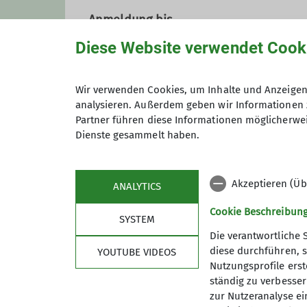
Anmeldung bis
Trainer*in C Bergsteigen
Diese Website verwendet Cook
Trainer*in C Sportklettern Breitensport
Preis
Wir verwenden Cookies, um Inhalte und Anzeigen 
analysieren. Außerdem geben wir Informationen 
Partner führen diese Informationen möglicherwei
Maximale Teilnehmeranzahl
Dienste gesammelt haben.
Akzeptieren (Üb
ANALYTICS
Cookie Beschreibun
SYSTEM
Die verantwortliche 
diese durchführen, s
YOUTUBE VIDEOS
Nutzungsprofile erste
ständig zu verbessern
Sektion
Serv
zur Nutzeranalyse ei