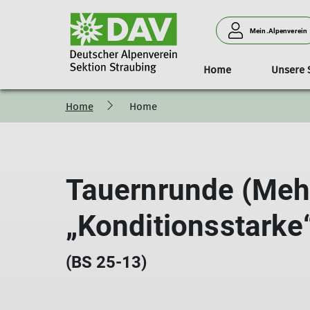
Mein.Alpenverein
Home
Unsere 
Home
Home
Geschäftsstelle
Das Haus
Aktuelles/Kurse
Tourentipps
Kurse
Sektionsführung und Toure
Klimaschutz
Zugangswege u
Öffnun
Tauernrunde (Mehr
„Konditionsstarke
(BS 25-13)